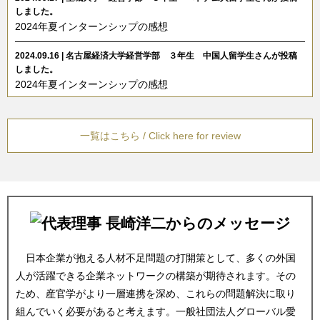
しました。
2024年夏インターンシップの感想
2024.09.16 | 名古屋経済大学経営学部 ３年生 中国人留学生さんが投稿
しました。
2024年夏インターンシップの感想
2021.10.19 | 愛知教育大学 教育学研究科 ２年生 ベトナム人留学生さ
んが投稿しました。
一覧はこちら / Click here for review
インターンシップの感想
2021.09.14 | 名古屋大学院 国際開発専攻 1年生 中国人留学生さんが投
稿しました。
GAインターンシップ生の声
2018.07.24 | Pham Duyさんが投稿しました。
感謝の一言
日本企業が抱える人材不足問題の打開策として、多くの外国
2018.06.15 | さんが投稿しました。
人が活躍できる企業ネットワークの構築が期待されます。その
口コミ機能を追加！New Member Feedback P...
ため、産官学がより一層連携を深め、これらの問題解決に取り
組んでいく必要があると考えます。一般社団法人グローバル愛