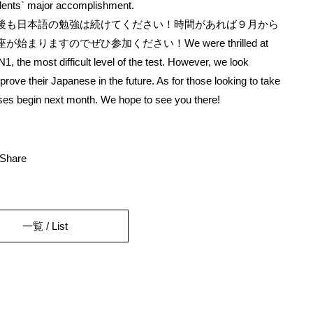
tudents` major accomplishment.
後も日本語の勉強は続けてください！時間があれば９月から
ますのでぜひ参加ください！We were thrilled at
, the most difficult level of the test. However, we look
rove their Japanese in the future. As for those looking to take
sses begin next month. We hope to see you there!
一覧 / List