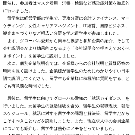
開催し、参加者はマスク着用・消毒・検温など感染症対策を徹底的
に行いました。
留学生は経営学部の学生で、専攻分野は会計ファイナンス、マー
ケティング、女性キャリアマネジメント、IT経営、国際ビジネス、
観光まちづくりなど幅広い分野を学ぶ留学生が参加しました。
まず、グローバル愛知から簡単な挨拶と参加企業の紹介、そして
会社説明会がより効果的になるよう「会社説明会で押さえておくべ
きポイント」を留学生に説明しました。
次に、個別企業説明会では、企業様からの会社説明と質疑応答の
時間を長く設けました。企業様が留学生のためにわかりやすい日本
語で説明してくださり、留学生も企業様に積極的に質問をする、と
ても有意義な時間でした。
最後に、留学生に向けてグローバル愛知の「就活ガイダンス」を
行いました。元留学生の就活経験を含め、留学生の就職現状、就活
スケジュール、就活に対する留学生の課題と解決策、留学生だから
こそすべきことなどを説明しました。また、現在求人中の会員企業
についても紹介し、留学生は熱心にメモをとっていました。