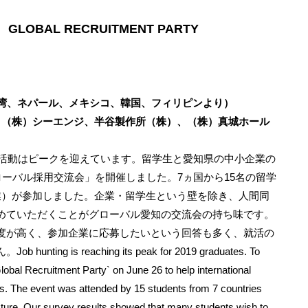
BAL RECRUITMENT PARTY
湾、ネパール、メキシコ、韓国、フィリピンより）
、（株）シーエンジ、半谷製作所（株）、（株）真城ホール
職活動はピークを迎えています。留学生と愛知県の中小企業の
ローバル採用交流会」を開催しました。7ヵ国から15名の留学
業）が参加しました。企業・留学生という壁を除き、人間同
めていただくことがグローバル愛知の交流会の持ち味です。
度が高く、参加企業に応募したいという回答も多く、就活の
 is reaching its peak for 2019 graduates. To
lobal Recruitment Party` on June 26 to help international
. The event was attended by 15 students from 7 countries
ture. Our survey results showed that many students wish to