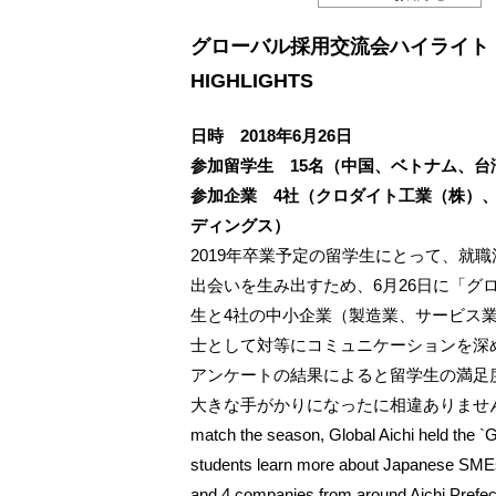
グローバル採用交流会ハイライト GLO
HIGHLIGHTS
日時
2018
年
6
月
26
日
参加留学生
15
名（中国、ベトナム、台
参加企業
4社（クロダイト工業（株）
ディングス）
2019年卒業予定の留学生にとって、就
出会いを生み出すため、6月26日に「グ
生と4社の中小企業（製造業、サービス
士として対等にコミュニケーションを深
アンケートの結果によると留学生の満足
大きな手がかりになったに相違ありません。Job hunting
match the season, Global Aichi held the `G
students learn more about Japanese SMEs
and 4 companies from around Aichi Prefec